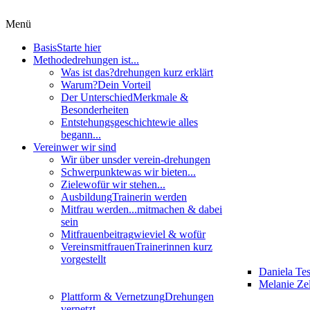
Menü
Basis
Starte hier
Methode
drehungen ist...
Was ist das?
drehungen kurz erklärt
Warum?
Dein Vorteil
Der Unterschied
Merkmale &
Besonderheiten
Entstehungsgeschichte
wie alles
begann...
Verein
wer wir sind
Wir über uns
der verein-drehungen
Schwerpunkte
was wir bieten...
Ziele
wofür wir stehen...
Ausbildung
Trainerin werden
Mitfrau werden...
mitmachen & dabei
sein
Mitfrauenbeitrag
wieviel & wofür
Vereinsmitfrauen
Trainerinnen kurz
vorgestellt
Daniela Te
Melanie Zel
Plattform & Vernetzung
Drehungen
vernetzt