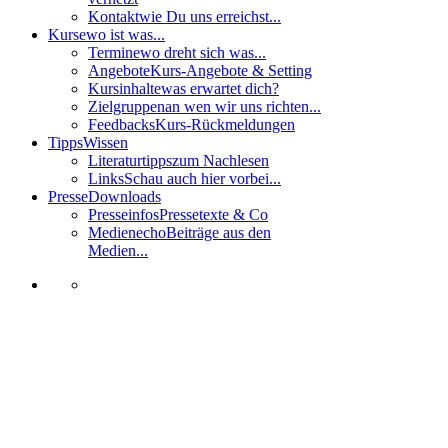
Kontakt
wie Du uns erreichst...
Kurse
wo ist was...
Termine
wo dreht sich was...
Angebote
Kurs-Angebote & Setting
Kursinhalte
was erwartet dich?
Zielgruppen
an wen wir uns richten...
Feedbacks
Kurs-Rückmeldungen
Tipps
Wissen
Literaturtipps
zum Nachlesen
Links
Schau auch hier vorbei...
Presse
Downloads
Presseinfos
Pressetexte & Co
Medienecho
Beiträge aus den
Medien...