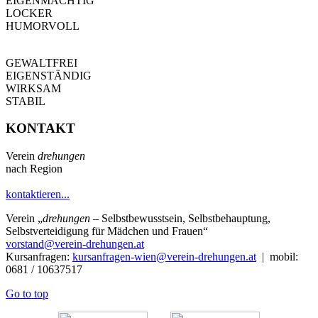
EIGENMÄCHTIG
LOCKER
HUMORVOLL
GEWALTFREI
EIGENSTÄNDIG
WIRKSAM
STABIL
KONTAKT
Verein
drehungen
nach Region
kontaktieren...
Verein
„
drehungen
– Selbstbewusstsein, Selbstbehauptung,
Selbstverteidigung für Mädchen und Frauen“
vorstand@verein-drehungen.at
Kursanfragen:
kursanfragen-wien@verein-drehungen.at
| mobil:
0681 / 10637517
Go to top