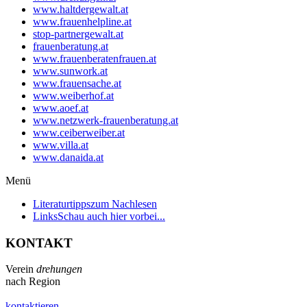
www.haltdergewalt.at
www.frauenhelpline.at
stop-partnergewalt.at
frauenberatung.at
www.frauenberatenfrauen.at
www.sunwork.at
www.frauensache.at
www.weiberhof.at
www.aoef.at
www.netzwerk-frauenberatung.at
www.ceiberweiber.at
www.villa.at
www.danaida.at
Menü
Literaturtipps
zum Nachlesen
Links
Schau auch hier vorbei...
KONTAKT
Verein
drehungen
nach Region
kontaktieren...