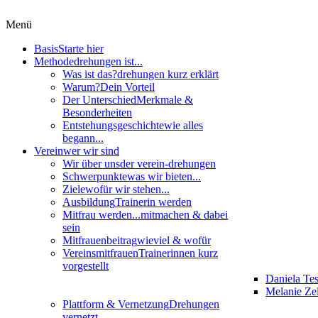
Menü
Basis
Starte hier
Methode
drehungen ist...
Was ist das?
drehungen kurz erklärt
Warum?
Dein Vorteil
Der Unterschied
Merkmale &
Besonderheiten
Entstehungsgeschichte
wie alles
begann...
Verein
wer wir sind
Wir über uns
der verein-drehungen
Schwerpunkte
was wir bieten...
Ziele
wofür wir stehen...
Ausbildung
Trainerin werden
Mitfrau werden...
mitmachen & dabei
sein
Mitfrauenbeitrag
wieviel & wofür
Vereinsmitfrauen
Trainerinnen kurz
vorgestellt
Daniela Te
Melanie Zel
Plattform & Vernetzung
Drehungen
vernetzt