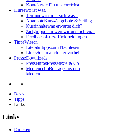
Kontakt
wie Du uns erreichst...
Kurse
wo ist was...
Termine
wo dreht sich was...
Angebote
Kurs-Angebote & Setting
Kursinhalte
was erwartet dich?
Zielgruppen
an wen wir uns richten...
Feedbacks
Kurs-Rückmeldungen
Tipps
Wissen
Literaturtipps
zum Nachlesen
Links
Schau auch hier vorbei...
Presse
Downloads
Presseinfos
Pressetexte & Co
Medienecho
Beiträge aus den
Medien...
Basis
Tipps
Links
Links
Drucken