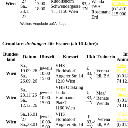
´27
Rudolfsheim
Wenda
Wien
13.00-
83,-/
Mädche
Sa.,
Schwendergasse
DSA
18.00
TN
(t) 1/891
23.1.
41 , 1150 Wien
Rosemarie
115 000
´27
Ertl
Weitere Angebote auf Anfrage
Grundkurs
drehungen
für
Frauen (ab 16 Jahre):
Bundes-
In
Datum
Uhrzeit
Kursort
Ukb
Trainerin
land
Anme
Sa.,
VHS
VHS
jeweils
€
19.09.'26
Floridsdorf
Verena
Florid
Wien
10:00-
83,-/
Sa.,
Angerer Str. 14
Idl, BA
(t) 01
15:00
TN
26.09.'26
1210 Wien
74 12
VHS Ottakring
Sa.,
VHS
a
jeweils
Ludo-
€
Mag
28.11.'26
Ottakr
Wien
10:00-
Hartmann-
83,-/
Renate
Sa.,
(t) 01
15:00
Platz7
TN
Wenda
12.12.'26
74 11
1160 Wien
Sa.,16.01.
VHS
VHS
jeweils
€
´27
Floridsdorf
Verena
Florid
Wien
10.00-
83,-/
Sa.,23.01.
Angerer Str. 14
Idl, BA
(t) 01
15.00
TN