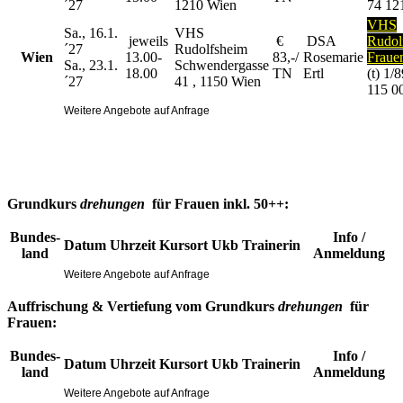
´27
1210 Wien
74 12
VHS
Sa., 16.1.
VHS
jeweils
€
DSA
Rudol
´27
Rudolfsheim
Wien
13.00-
83,-/
Rosemarie
Fraue
Sa., 23.1.
Schwendergasse
18.00
TN
Ertl
(t) 1/
´27
41 , 1150 Wien
115 0
Weitere Angebote auf Anfrage
Grundkurs
drehungen
für
Frauen inkl. 50++:
Bundes-
Info /
Datum
Uhrzeit
Kursort
Ukb
Trainerin
land
Anmeldung
Weitere Angebote auf Anfrage
Auffrischung & Vertiefung vom Grundkurs
drehungen
für
Frauen:
Bundes-
Info /
Datum
Uhrzeit
Kursort
Ukb
Trainerin
land
Anmeldung
Weitere Angebote auf Anfrage