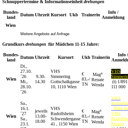
Schnuppertermine & Informationseinheit
drehungen
Bundes-
Info /
Datum
Uhrzeit
Kursort
Ukb
Trainerin
land
Anmeldung
Wien
Weitere Angebote auf Anfrage
Grundkurs
drehungen
für
Mädchen 11-15 Jahre:
Bundes-
Info /
Datum
Uhrzeit
Kursort
Ukb
Trainerin
land
Anmeld
Di.,
27.10.
VHS
VHS
a
€
Mag
´26
9.30-
Simmering
Simmeri
Wien
83,-/
Renate
Mi.,
14.30
Gottschalkgasse
(t) 1/891
TN
Wenda
28.10.
10, 1110 Wien
111 000
´26
VHS
Sa.,
Rudolfsh
16.1.
VHS
- Mädch
a
jeweils
€
Mag
´27
Rudolfsheim
VHS
Wien
13.00-
83,-/
Renate
Sa.,
Schwendergasse
Rudolfsh
18.00
TN
Wenda
23.1.
41 , 1150 Wien
Frauen