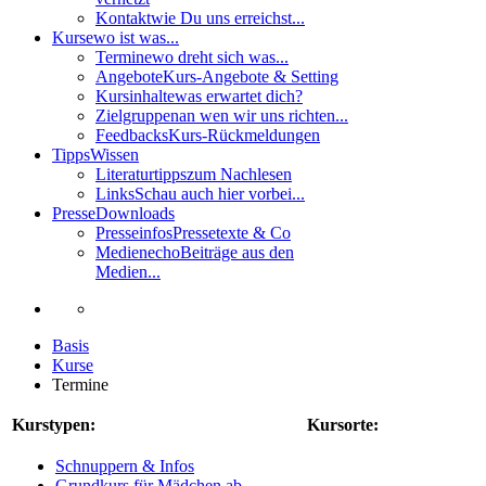
Kontakt
wie Du uns erreichst...
Kurse
wo ist was...
Termine
wo dreht sich was...
Angebote
Kurs-Angebote & Setting
Kursinhalte
was erwartet dich?
Zielgruppen
an wen wir uns richten...
Feedbacks
Kurs-Rückmeldungen
Tipps
Wissen
Literaturtipps
zum Nachlesen
Links
Schau auch hier vorbei...
Presse
Downloads
Presseinfos
Pressetexte & Co
Medienecho
Beiträge aus den
Medien...
Basis
Kurse
Termine
Kurstypen:
Kursorte:
Schnuppern & Infos
Grundkurs für Mädchen ab