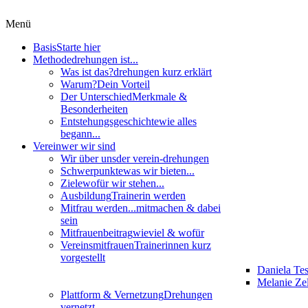
Menü
Basis
Starte hier
Methode
drehungen ist...
Was ist das?
drehungen kurz erklärt
Warum?
Dein Vorteil
Der Unterschied
Merkmale &
Besonderheiten
Entstehungsgeschichte
wie alles
begann...
Verein
wer wir sind
Wir über uns
der verein-drehungen
Schwerpunkte
was wir bieten...
Ziele
wofür wir stehen...
Ausbildung
Trainerin werden
Mitfrau werden...
mitmachen & dabei
sein
Mitfrauenbeitrag
wieviel & wofür
Vereinsmitfrauen
Trainerinnen kurz
vorgestellt
Daniela Te
Melanie Zel
Plattform & Vernetzung
Drehungen
vernetzt