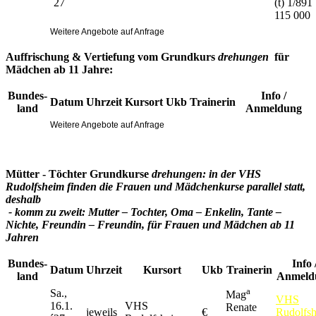
´27
(t) 1/891
115 000
Weitere Angebote auf Anfrage
Auffrischung & Vertiefung vom Grundkurs
drehungen
für
Mädchen ab 11 Jahre:
Bundes-
Info /
Datum
Uhrzeit
Kursort
Ukb
Trainerin
land
Anmeldung
Weitere Angebote auf Anfrage
Mütter - Töchter Grundkurse
drehungen: in der VHS
Rudolfsheim finden die Frauen und Mädchenkurse parallel statt,
deshalb
- komm zu zweit: Mutter – Tochter, Oma – Enkelin, Tante –
Nichte, Freundin – Freundin, für Frauen und Mädchen ab 11
Jahren
Bundes-
Info 
Datum
Uhrzeit
Kursort
Ukb
Trainerin
land
Anmeld
a
Sa.,
Mag
VHS
16.1.
VHS
Renate
jeweils
€
Rudolfs