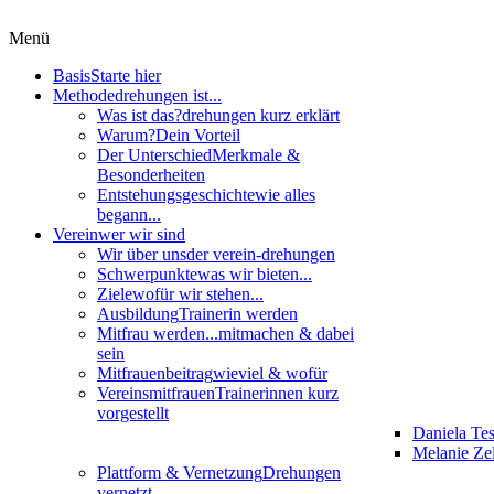
Menü
Basis
Starte hier
Methode
drehungen ist...
Was ist das?
drehungen kurz erklärt
Warum?
Dein Vorteil
Der Unterschied
Merkmale &
Besonderheiten
Entstehungsgeschichte
wie alles
begann...
Verein
wer wir sind
Wir über uns
der verein-drehungen
Schwerpunkte
was wir bieten...
Ziele
wofür wir stehen...
Ausbildung
Trainerin werden
Mitfrau werden...
mitmachen & dabei
sein
Mitfrauenbeitrag
wieviel & wofür
Vereinsmitfrauen
Trainerinnen kurz
vorgestellt
Daniela Te
Melanie Zel
Plattform & Vernetzung
Drehungen
vernetzt