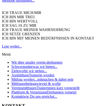
Methode drehungen...
ICH TRAUE MICH/MIR
ICH BIN MIR TREU
ICH BIN WERTVOLL
ICH SAG JA ZU MIR
ICH TRAUE MEINER WAHRNEHMUNG
ICH SETZE GRENZEN
ICH BIN MIT MEINEN BEDÜRFNISSEN IN KONTAKT
Lese weiter...
Menü
Wir über uns
der verein-drehungen
Schwerpunkte
was wir bieten...
Ziele
wofür wir stehen...
Ausbildung
Trainerin werden
Mitfrau werden...
mitmachen & dabei sein
Mitfrauenbeitrag
wieviel & wofür
Vereinsmitfrauen
Trainerinnen kurz vorgestellt
Plattform & Vernetzung
Drehungen vernetzt
Kontakt
wie Du uns erreichst...
KONTAKT