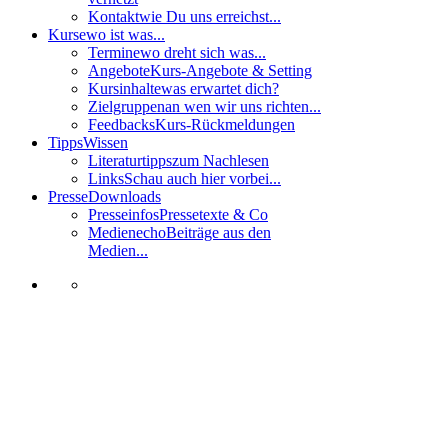
Kontakt
wie Du uns erreichst...
Kurse
wo ist was...
Termine
wo dreht sich was...
Angebote
Kurs-Angebote & Setting
Kursinhalte
was erwartet dich?
Zielgruppen
an wen wir uns richten...
Feedbacks
Kurs-Rückmeldungen
Tipps
Wissen
Literaturtipps
zum Nachlesen
Links
Schau auch hier vorbei...
Presse
Downloads
Presseinfos
Pressetexte & Co
Medienecho
Beiträge aus den
Medien...