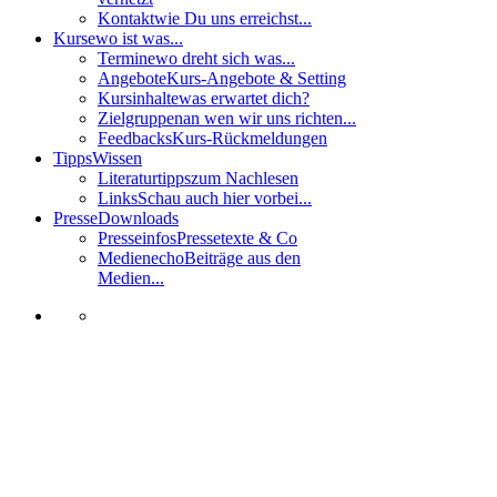
Kontakt
wie Du uns erreichst...
Kurse
wo ist was...
Termine
wo dreht sich was...
Angebote
Kurs-Angebote & Setting
Kursinhalte
was erwartet dich?
Zielgruppen
an wen wir uns richten...
Feedbacks
Kurs-Rückmeldungen
Tipps
Wissen
Literaturtipps
zum Nachlesen
Links
Schau auch hier vorbei...
Presse
Downloads
Presseinfos
Pressetexte & Co
Medienecho
Beiträge aus den
Medien...