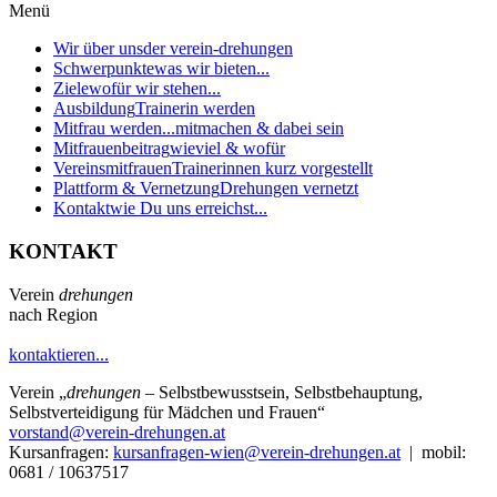
Menü
Wir über uns
der verein-drehungen
Schwerpunkte
was wir bieten...
Ziele
wofür wir stehen...
Ausbildung
Trainerin werden
Mitfrau werden...
mitmachen & dabei sein
Mitfrauenbeitrag
wieviel & wofür
Vereinsmitfrauen
Trainerinnen kurz vorgestellt
Plattform & Vernetzung
Drehungen vernetzt
Kontakt
wie Du uns erreichst...
KONTAKT
Verein
drehungen
nach Region
kontaktieren...
Verein
„
drehungen
– Selbstbewusstsein, Selbstbehauptung,
Selbstverteidigung für Mädchen und Frauen“
vorstand@verein-drehungen.at
Kursanfragen:
kursanfragen-wien@verein-drehungen.at
| mobil:
0681 / 10637517