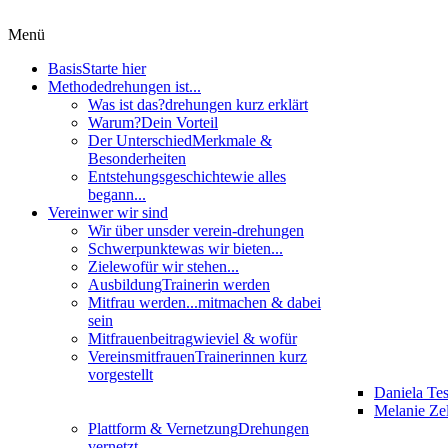
Menü
Basis
Starte hier
Methode
drehungen ist...
Was ist das?
drehungen kurz erklärt
Warum?
Dein Vorteil
Der Unterschied
Merkmale &
Besonderheiten
Entstehungsgeschichte
wie alles
begann...
Verein
wer wir sind
Wir über uns
der verein-drehungen
Schwerpunkte
was wir bieten...
Ziele
wofür wir stehen...
Ausbildung
Trainerin werden
Mitfrau werden...
mitmachen & dabei
sein
Mitfrauenbeitrag
wieviel & wofür
Vereinsmitfrauen
Trainerinnen kurz
vorgestellt
Daniela Te
Melanie Zel
Plattform & Vernetzung
Drehungen
vernetzt