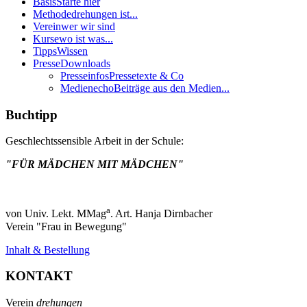
Basis
Starte hier
Methode
drehungen ist...
Verein
wer wir sind
Kurse
wo ist was...
Tipps
Wissen
Presse
Downloads
Presseinfos
Pressetexte & Co
Medienecho
Beiträge aus den Medien...
Buchtipp
Geschlechtssensible Arbeit in der Schule:
"FÜR MÄDCHEN MIT MÄDCHEN"
a
von Univ. Lekt. MMag
. Art. Hanja Dirnbacher
Verein "Frau in Bewegung"
Inhalt & Bestellung
KONTAKT
Verein
drehungen