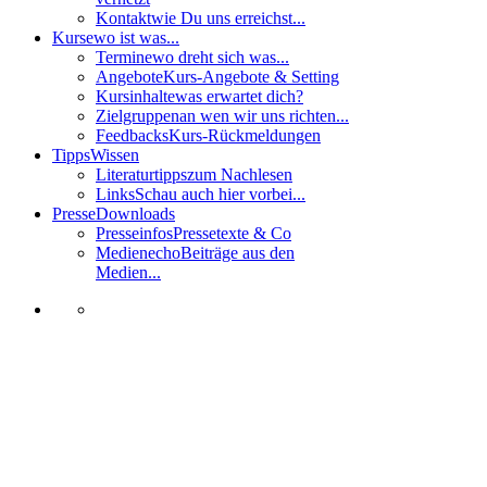
Kontakt
wie Du uns erreichst...
Kurse
wo ist was...
Termine
wo dreht sich was...
Angebote
Kurs-Angebote & Setting
Kursinhalte
was erwartet dich?
Zielgruppen
an wen wir uns richten...
Feedbacks
Kurs-Rückmeldungen
Tipps
Wissen
Literaturtipps
zum Nachlesen
Links
Schau auch hier vorbei...
Presse
Downloads
Presseinfos
Pressetexte & Co
Medienecho
Beiträge aus den
Medien...