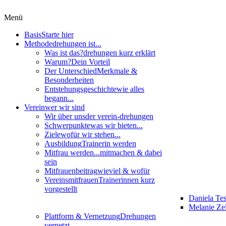
Menü
Basis
Starte hier
Methode
drehungen ist...
Was ist das?
drehungen kurz erklärt
Warum?
Dein Vorteil
Der Unterschied
Merkmale &
Besonderheiten
Entstehungsgeschichte
wie alles
begann...
Verein
wer wir sind
Wir über uns
der verein-drehungen
Schwerpunkte
was wir bieten...
Ziele
wofür wir stehen...
Ausbildung
Trainerin werden
Mitfrau werden...
mitmachen & dabei
sein
Mitfrauenbeitrag
wieviel & wofür
Vereinsmitfrauen
Trainerinnen kurz
vorgestellt
Daniela Te
Melanie Zel
Plattform & Vernetzung
Drehungen
vernetzt