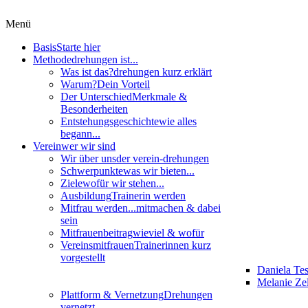
Menü
Basis
Starte hier
Methode
drehungen ist...
Was ist das?
drehungen kurz erklärt
Warum?
Dein Vorteil
Der Unterschied
Merkmale &
Besonderheiten
Entstehungsgeschichte
wie alles
begann...
Verein
wer wir sind
Wir über uns
der verein-drehungen
Schwerpunkte
was wir bieten...
Ziele
wofür wir stehen...
Ausbildung
Trainerin werden
Mitfrau werden...
mitmachen & dabei
sein
Mitfrauenbeitrag
wieviel & wofür
Vereinsmitfrauen
Trainerinnen kurz
vorgestellt
Daniela Te
Melanie Zel
Plattform & Vernetzung
Drehungen
vernetzt