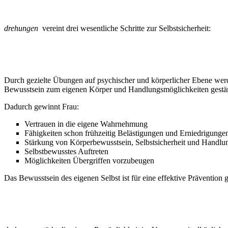
drehungen
vereint drei wesentliche Schritte zur Selbstsicherheit:
1. SELBST-BEWUSSTSEIN – die „Drehung im Kopf“
Durch gezielte Übungen auf psychischer und körperlicher Ebene werden
Bewusstsein zum eigenen Körper und Handlungsmöglichkeiten gestär
Dadurch gewinnt Frau:
Vertrauen in die eigene Wahrnehmung
Fähigkeiten schon frühzeitig Belästigungen und Erniedrigungen
Stärkung von Körperbewusstsein, Selbstsicherheit und Handlun
Selbstbewusstes Auftreten
Möglichkeiten Übergriffen vorzubeugen
Das Bewusstsein des eigenen Selbst ist für eine effektive Prävention g
2. SELBST-BEHAUPTUNG