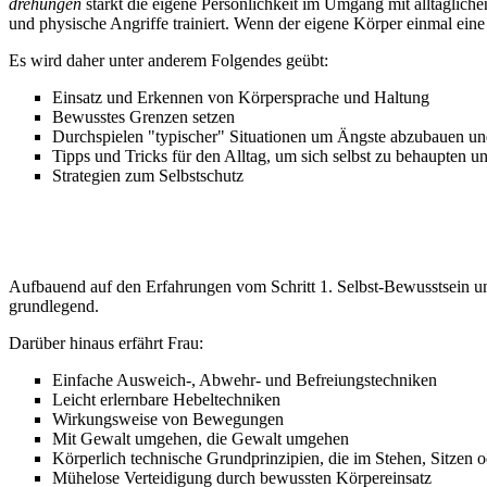
drehungen
stärkt die eigene Persönlichkeit im Umgang mit alltäglic
und physische Angriffe trainiert. Wenn der eigene Körper einmal eine
Es wird daher unter anderem Folgendes geübt:
Einsatz und Erkennen von Körpersprache und Haltung
Bewusstes Grenzen setzen
Durchspielen "typischer" Situationen um Ängste abzubauen un
Tipps und Tricks für den Alltag, um sich selbst zu behaupten 
Strategien zum Selbstschutz
3. SELBST-VERTEIDIGUNG:
Aufbauend auf den Erfahrungen vom Schritt 1. Selbst-Bewusstsein und
grundlegend.
Darüber hinaus erfährt Frau:
Einfache Ausweich-, Abwehr- und Befreiungstechniken
Leicht erlernbare Hebeltechniken
Wirkungsweise von Bewegungen
Mit Gewalt umgehen, die Gewalt umgehen
Körperlich technische Grundprinzipien, die im Stehen, Sitze
Mühelose Verteidigung durch bewussten Körpereinsatz