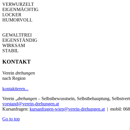
VERWURZELT
EIGENMÄCHTIG
LOCKER
HUMORVOLL
GEWALTFREI
EIGENSTÄNDIG
WIRKSAM
STABIL
KONTAKT
Verein
drehungen
nach Region
kontaktieren...
Verein
„
drehungen
– Selbstbewusstsein, Selbstbehauptung, Selbstve
vorstand@verein-drehungen.at
Kursanfragen:
kursanfragen-wien@verein-drehungen.at
| mobil: 068
Go to top