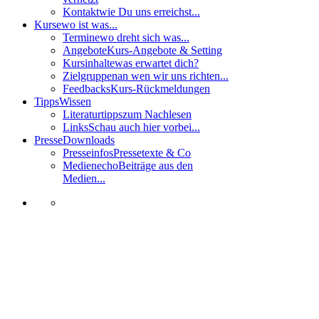
Kontakt
wie Du uns erreichst...
Kurse
wo ist was...
Termine
wo dreht sich was...
Angebote
Kurs-Angebote & Setting
Kursinhalte
was erwartet dich?
Zielgruppen
an wen wir uns richten...
Feedbacks
Kurs-Rückmeldungen
Tipps
Wissen
Literaturtipps
zum Nachlesen
Links
Schau auch hier vorbei...
Presse
Downloads
Presseinfos
Pressetexte & Co
Medienecho
Beiträge aus den
Medien...