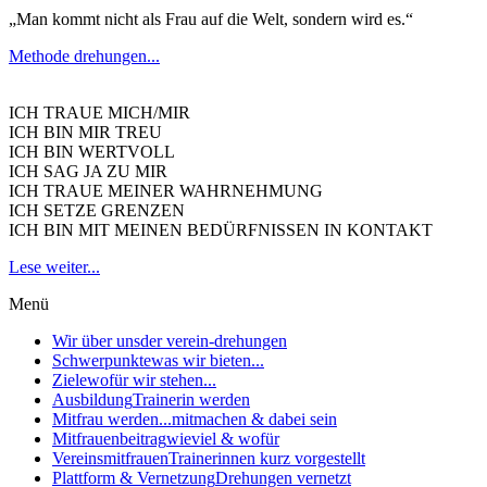
„Man kommt nicht als Frau auf die Welt, sondern wird es.“
Methode drehungen...
ICH TRAUE MICH/MIR
ICH BIN MIR TREU
ICH BIN WERTVOLL
ICH SAG JA ZU MIR
ICH TRAUE MEINER WAHRNEHMUNG
ICH SETZE GRENZEN
ICH BIN MIT MEINEN BEDÜRFNISSEN IN KONTAKT
Lese weiter...
Menü
Wir über uns
der verein-drehungen
Schwerpunkte
was wir bieten...
Ziele
wofür wir stehen...
Ausbildung
Trainerin werden
Mitfrau werden...
mitmachen & dabei sein
Mitfrauenbeitrag
wieviel & wofür
Vereinsmitfrauen
Trainerinnen kurz vorgestellt
Plattform & Vernetzung
Drehungen vernetzt