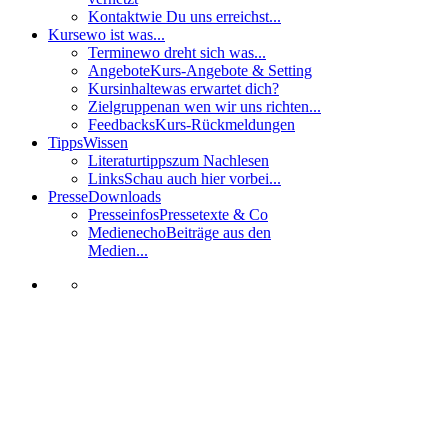
Kontakt
wie Du uns erreichst...
Kurse
wo ist was...
Termine
wo dreht sich was...
Angebote
Kurs-Angebote & Setting
Kursinhalte
was erwartet dich?
Zielgruppen
an wen wir uns richten...
Feedbacks
Kurs-Rückmeldungen
Tipps
Wissen
Literaturtipps
zum Nachlesen
Links
Schau auch hier vorbei...
Presse
Downloads
Presseinfos
Pressetexte & Co
Medienecho
Beiträge aus den
Medien...