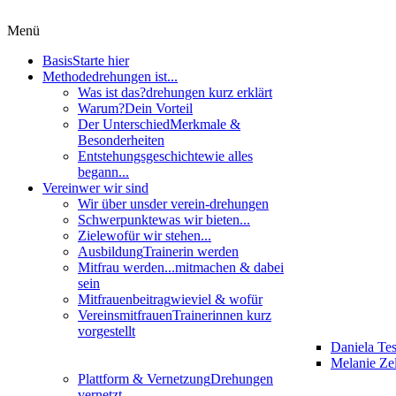
Menü
Basis
Starte hier
Methode
drehungen ist...
Was ist das?
drehungen kurz erklärt
Warum?
Dein Vorteil
Der Unterschied
Merkmale &
Besonderheiten
Entstehungsgeschichte
wie alles
begann...
Verein
wer wir sind
Wir über uns
der verein-drehungen
Schwerpunkte
was wir bieten...
Ziele
wofür wir stehen...
Ausbildung
Trainerin werden
Mitfrau werden...
mitmachen & dabei
sein
Mitfrauenbeitrag
wieviel & wofür
Vereinsmitfrauen
Trainerinnen kurz
vorgestellt
Daniela Te
Melanie Zel
Plattform & Vernetzung
Drehungen
vernetzt